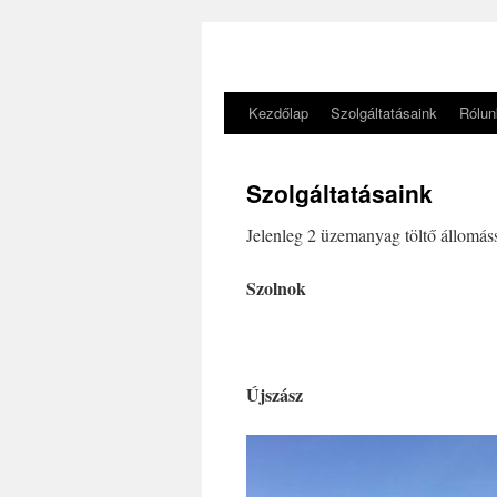
Kezdőlap
Szolgáltatásaink
Rólun
Kilépés
a
Szolgáltatásaink
tartalomba
Jelenleg 2 üzemanyag töltő állomáss
Szolnok
Újszász